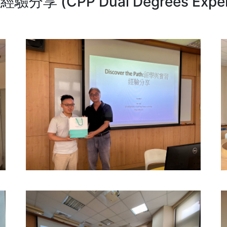
分享 (CPP Dual Degrees Experie