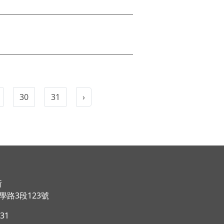
30
31
›
所
路3段123號
031