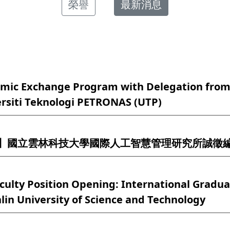
榮譽
最新消息
emic Exchange Program with Delegation from 
rsiti Teknologi PETRONAS (UTP)
】國立雲林科技大學國際人工智慧管理研究所誠徵
culty Position Opening: International Graduate
nlin University of Science and Technology