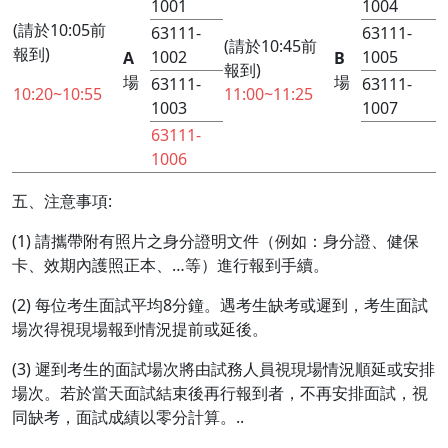
1001
1004
(請於10:05前
63111-
63111-
(請於10:45前
報到)
1002
1005
A
B
報到)
場
場
63111-
63111-
10:20~10:55
11:00~11:25
1003
1007
63111-
1006
五、注意事項:
(1) 請攜帶附有照片之身分證明文件（例如：身分證、健保
卡、效期內護照正本、…等）進行報到手續。
(2) 每位考生面試平均8分鐘。遇考生缺考或遲到，考生面試
場次得視現場報到情況提前或延後。
(3) 遲到考生的面試場次將由試務人員視現場情況順延或安排
場次。若於當天面試結束後再行報到者，不再安排面試，視
同缺考，面試成績以零分計算。..