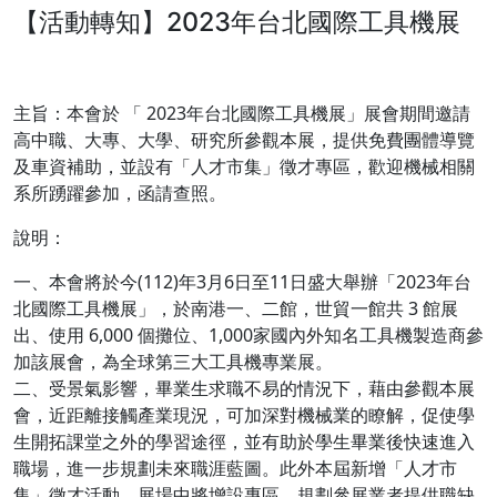
【活動轉知】2023年台北國際工具機展
主旨：本會於 「 2023年台北國際工具機展」展會期間邀請
高中職、大專、大學、研究所參觀本展，提供免費團體導覽
及車資補助，並設有「人才市集」徵才專區，歡迎機械相關
系所踴躍參加，函請查照。
說明：
一、本會將於今(112)年3月6日至11日盛大舉辦「2023年台
北國際工具機展」，於南港一、二館，世貿一館共 3 館展
出、使用 6,000 個攤位、1,000家國內外知名工具機製造商參
加該展會，為全球第三大工具機專業展。
二、受景氣影響，畢業生求職不易的情況下，藉由參觀本展
會，近距離接觸產業現況，可加深對機械業的瞭解，促使學
生開拓課堂之外的學習途徑，並有助於學生畢業後快速進入
職場，進一步規劃未來職涯藍圖。此外本屆新增「人才市
集」徵才活動，展場中將增設專區，規劃參展業者提供職缺