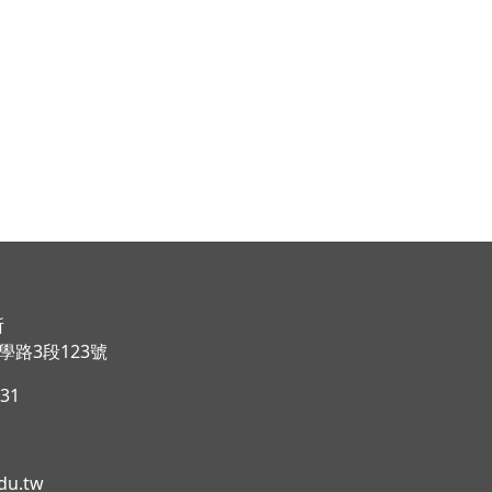
所
路3段123號
031
du.tw