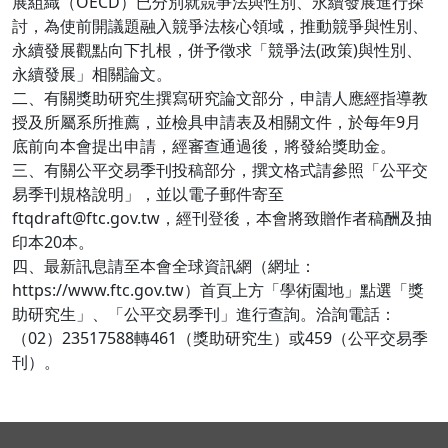
展組織（OECD）已分別就競爭法與性別、永續發展進行探
討，為使前開議題融入競爭法核心領域，推動競爭與性別、
永續發展觀點向下扎根，併予徵求「競爭法(政策)與性別、
永續發展」相關論文。
二、有關獎助研究生撰寫研究論文部分，申請人應經指導教
授及所屬系所推薦，並檢具申請表及相關文件，於每年9月
底前向本會提出申請，經審查通過後，將發給獎助金。
三、有關公平交易季刊投稿部分，撰文格式請參照「公平交
易季刊規格說明」，並以電子郵件寄至
ftqdraft@ftc.gov.tw，經刊登後，本會將致贈作者稿酬及抽
印本20本。
四、最新訊息請至本會全球資訊網（網址：
https://www.ftc.gov.tw）首頁上方「學術園地」點選「獎
助研究生」、「公平交易季刊」進行查詢。洽詢電話：
（02）23517588轉461（獎助研究生）或459（公平交易季
刊）。