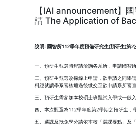
【IAI announceme
請 The Application of Bac
說明: 國智所112學年度預備研究生(預研生)第2
一、預研生甄選時程請洽詢各系所，申請國智所之同
二、預研生甄選改採線上申請，欲申請之同學請
料經就讀學系審核通過後繳交至欲申請系所審
三、預研生需參加本校碩士班甄試入學或一般
四、本次甄選為112學年度第2學期之預研生，
五、選課及抵免學分請依本校「選課要點」及