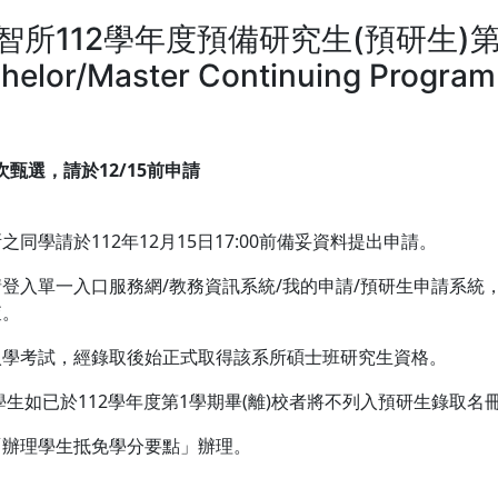
nt】國智所112學年度預備研究生(預研生)
helor/Master Continuing Program 
次甄選，請於12/15前申請
學請於112年12月15日17:00前備妥資料提出申請。
登入單一入口服務網/教務資訊系統/我的申請/預研生申請系統
查。
入學考試，經錄取後始正式取得該系所碩士班研究生資格。
學生如已於112學年度第1學期畢(離)校者將不列入預研生錄取名
「辦理學生抵免學分要點」辦理。