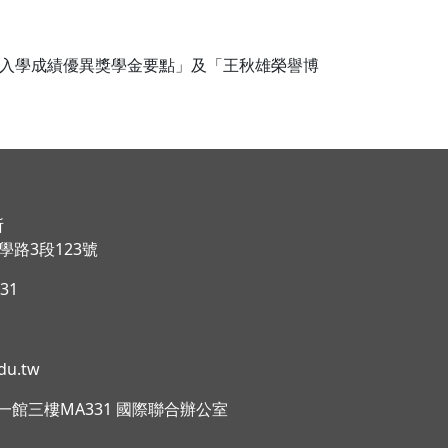
入學成績優異獎學金要點」及「王秋雄榮譽博
所
路3段123號
031
du.tw
理學院一館三樓MA331 國際聯合辦公室