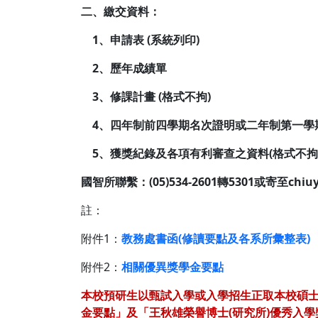
二、繳交資料：
1、申請表 (系統列印)
2、歷年成績單
3、修課計畫 (格式不拘)
4、四年制前四學期名次證明或二年制第一學
5、獲獎紀錄及各項有利審查之資料(格式不拘
國智所聯繫：(05)534-2601轉5301或寄至chiuy
註：
附件1：
教務處書函(修讀要點及各系所彙整表)
附件2：
相關優異獎學金要點
本校預研生以甄試入學或入學招生正取本校碩
金要點」及「王秋雄榮譽博士(研究所)優秀入