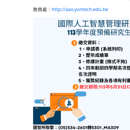
教務處：
http://aax.yuntech.edu.tw