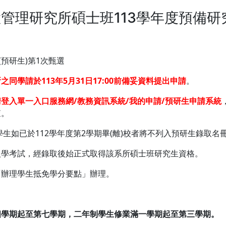
管理研究所碩士班113學年度預備研
預研生)第1次甄選
之同學請於113年5月31日17:00前備妥資料提出申請
。
登入單一入口服務網/教務資訊系統/我的申請/預研生申請系統
查。
學生如已於112學年度第2學期畢(離)校者將不列入預研生錄取名
入學考試，經錄取後始正式取得該系所碩士班研究生資格。
「辦理學生抵免學分要點」辦理。
四學期起至第七學期，二年制學生修業滿一學期起至第三學期。