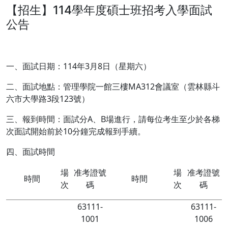
【招生】114學年度碩士班招考入學面試
公告
一、面試日期：114年3月8日（星期六）
二、面試地點：管理學院一館三樓MA312會議室（雲林縣斗
六市大學路3段123號）
三、報到時間：面試分A、B場進行，請每位考生至少於各梯
次面試開始前於10分鐘完成報到手續。
四、面試時間
場
准考證號
場
准考證號
時間
時間
次
碼
次
碼
63111-
63111-
1001
1006