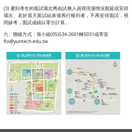
(3) 遲到考生的面試場次將由試務人員視現場情況順延或安排
場次。若於當天面試結束後再行報到者，不再安排面試，視
同缺考，面試成績以零分計算。
六、聯絡方式：張小姐(05)534-2601轉5031或寄至
flo@yuntech.edu.tw