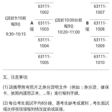
63111-
63111-
1002
1007
(請於9:10前
(請於10:00分前
A
63111-
B
63111-
報到)
報到)
場
1003
場
1008
10:20~11:00
9:30~10:15
63111-
63111-
1004
1009
63111-
63111-
1005
1010
五、注意事項:
(1) 請攜帶附有照片之身分證明文件（例如：身分證、健保
卡、效期內護照正本、…等）進行報到手續。
(2) 每位考生面試平均8分鐘。遇考生缺考或遲到，考生面試
場次得視現場報到情況提前或延後。