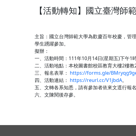
【活動轉知】國立臺灣師範
主旨：​國立台灣師範大學為歡慶百年校慶，管
學生踴躍參加。
擬辦：​
一、活動時間：111年10月14日(星期五)下午1
二、活動地點：本校圖書館校區教育大樓2樓教20
三、報名表單：
https://forms.gle/BMryqg9
四、活動連結：
https://reurl.cc/V1jbdA
。
五、文轉各系知悉，請有參加者依來文逕行報
六、文陳閱後存參。