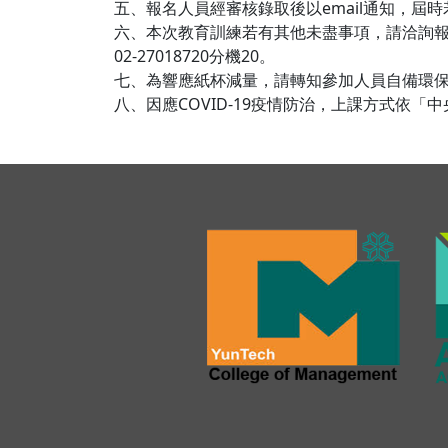
五、報名人員經審核錄取後以email通知，
六、本次教育訓練若有其他未盡事項，請洽詢報名聯
02-27018720分機20。
七、為響應紙杯減量，請轉知參加人員自備環
八、因應COVID-19疫情防治，上課方式依