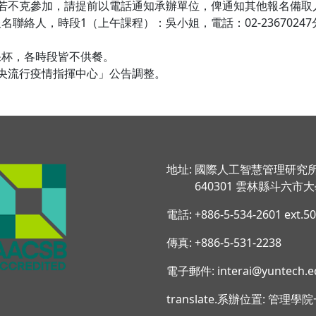
屆時若不克參加，請提前以電話通知承辦單位，俾通知其他報名備取
絡人，時段1（上午課程）：吳小姐，電話：02-2367024
保杯，各時段皆不供餐。
「中央流行疫情指揮中心」公告調整。
地址: 國際人工智慧管理研究
640301 雲林縣斗六市大學
電話: +886-5-534-2601 ext.5
傳真: +886-5-531-2238
電子郵件: interai@yuntech.e
translate.系辦位置: 管