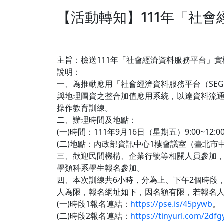
【活動轉知】111年「社
主旨：​檢送111年「社會經濟資料服務平台
說明：​
一、為推動應用「社會經濟資料服務平台（SEGIS）
與地理圖資之整合加值應用系統，以達資料流通
操作教育訓練。
二、辦理時間及地點：
(一)時間：111年9月16日（星期五）9:00~12:00、
(二)地點：內政部資訊中心1樓會議室（臺北市中
三、歡迎民間機構、企業行號等相關人員參加
學類科系學生報名參加。
四、本次訓練共6小時，分為上、下午2個時段
人為限，報名網址如下，因名額有限，若報名人
(一)時段1報名連結：
https://pse.is/45pywb
。
(二)時段2報名連結：
https://tinyurl.com/2dfg