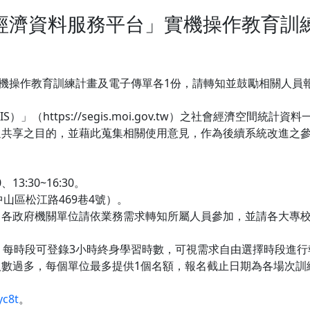
會經濟資料服務平台」實機操作教育訓
」實機操作教育訓練計畫及電子傳單各1份，請轉知並鼓勵相關人員
」（https://segis.moi.gov.tw）之社會經濟空間
共享之目的，並藉此蒐集相關使用意見，作為後續系統改進之參
13:30~16:30。
山區松江路469巷4號）。
，各政府機關單位請依業務需求轉知所屬人員參加，並請各大專
，每時段可登錄3小時終身學習時數，可視需求自由選擇時段進行
數過多，每個單位最多提供1個名額，報名截止日期為各場次訓
yc8t
。