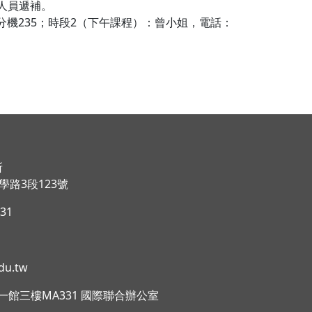
人員遞補。
7分機235；時段2（下午課程）：曾小姐，電話：
所
路3段123號
031
du.tw
理學院一館三樓MA331 國際聯合辦公室