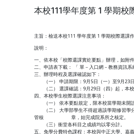
本校111學年度第 1 學期
主旨：檢送本校111 學年度第 1 學期校際選
說明：
一、依本校「校際還課實紇要點」辦理，如附
二、申請表下載： 「 單－入口網－教務資訊系
三、辦理時程及選課確認如下：
（一） 申請期限：9月5日（一）至9月23
（二） 選課確認：9月29日（四）起，本校
四、本校學生校際選課注意事項：
（一） 依本要點規定，限本校當學期未開
（二） 大學部學生不得超過該學期修習學分
管核 章，始完成院系所之核定。
（三）衝堂各科目之成績均以零分計。
五、免學分費特色課程：本校與中正大學、嘉