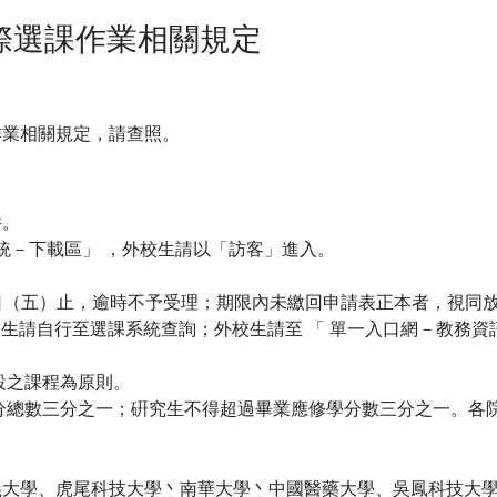
校際選課作業相關規定
課作業相關規定，請查照。
件。
統－下載區」 ，外校生請以「訪客」進入。
日（五）止，逾時不予受理；期限內未繳回申請表正本者，視同
生請自行至選課系統查詢；外校生請至 「 單一入口網－教務資
設之課程為原則。
總數三分之一；硏究生不得超過畢業應修學分數三分之一。各
義大學、虎尾科技大學丶南華大學丶中國醫藥大學、吳鳳科技大