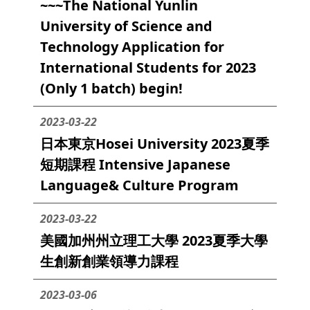
~~~The National Yunlin
University of Science and
Technology Application for
International Students for 2023
(Only 1 batch) begin!
2023-03-22
日本東京Hosei University 2023夏季
短期課程 Intensive Japanese
Language& Culture Program
2023-03-22
美國加州州立理工大學 2023夏季大學
生創新創業領導力課程
2023-03-06